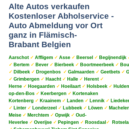
Alte Autos verkaufen
Kostenloser Abholservice -
Auto Abmeldung vor Ort
ganz in Flämisch-
Brabant Belgien
Aarschot
✓
Affligem
✓
Asse
✓
Beersel
✓
Begijnendijk
✓
Bertem
✓
Bever
✓
Bierbeek
✓
Boortmeerbeek
✓
Bou
✓
Dilbeek
✓
Drogenbos
✓
Galmaarden
✓
Geetbets
✓
G
✓
Grimbergen
✓
Haacht
✓
Halle
✓
Herent
✓
Herne
✓
Hoegaarden
✓
Hoeilaart
✓
Holsbeek
✓
Hulde
op-den-Bos
✓
Keerbergen
✓
Kortenaken
Kortenberg
✓
Kraainem
✓
Landen
✓
Lennik
✓
Liedeke
✓
Linter
✓
Londerzeel
✓
Lubbeek
✓
Löwen
✓
Machele
Meise
✓
Merchtem
✓
Opwijk
✓
Oud-
Heverlee
✓
Overijse
✓
Pepingen
✓
Roosdaal
✓
Rotsela