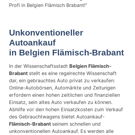
Belgien
Profi in Belgien Flämisch Brabant!“
Wir sind Ihr zuverlässiger Gebrauchtwagenhändler
✓ Auto Export über Osteurpa bis nach Afrika ✓
Kostenloser abholservice vor Ort
Unkonventioneller
Autoankauf
Kostenlos online Auto bewerten
in Belgien
Flämisch-Brabant
In der Wissenschaftsstadt
Belgien Flämisch-
Brabant
stellt es eine regelrechte Wissenschaft
dar, ein gebrauchtes Auto privat zu verkaufen:
Online-Autobörsen, Automärkte und Zeitungen
erfordern einen hohen zeitlichen und finanziellen
Einsatz, sein altes Auto verkaufen zu können.
Abhilfe vor den hohen Einsatzkosten zum Verkauf
des Gebrauchtwagens bietet Autoankauf-
Flämisch-Brabant
seinem schnellen und
unkonventionellen Autoankauf. Es werden alle