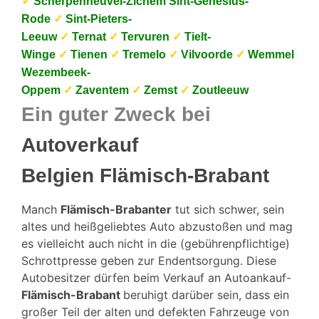
✓
Scherpenheuvel-Zichem Sint-Genesius-
Rode
✓
Sint-Pieters-
Leeuw
✓
Ternat
✓
Tervuren
✓
Tielt-
Winge
✓
Tienen
✓
Tremelo
✓
Vilvoorde
✓
Wemmel
Wezembeek-
Oppem
✓
Zaventem
✓
Zemst
✓
Zoutleeuw
Ein guter Zweck bei
Autoverkauf
Belgien
Flämisch-Brabant
Manch
Flämisch-Brabanter
tut sich schwer, sein
altes und heißgeliebtes Auto abzustoßen und mag
es vielleicht auch nicht in die (gebührenpflichtige)
Schrottpresse geben zur Endentsorgung. Diese
Autobesitzer dürfen beim Verkauf an Autoankauf-
Flämisch-Brabant
beruhigt darüber sein, dass ein
großer Teil der alten und defekten Fahrzeuge von