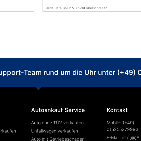
Jede Datei soll 2 MB nicht überschreiten
 Support-Team rund um die Uhr unter (+49
Autoankauf Service
Kontakt
Auto ohne TÜV verkaufen
Mobile: (+49)
015255279993
erkaufen
Unfallwagen verkaufen
E-Mail: info(@)A
Auto mit Getriebeschaden