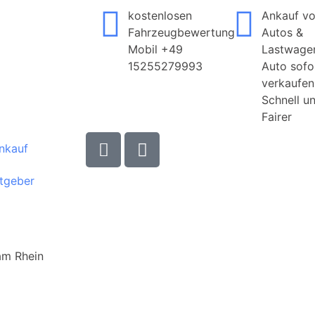
kostenlosen
Ankauf v
Fahrzeugbewertung
Autos &
Mobil +49
Lastwage
15255279993
Auto sofo
verkaufen
Schnell u
Fairer
nkauf
tgeber
AUTO