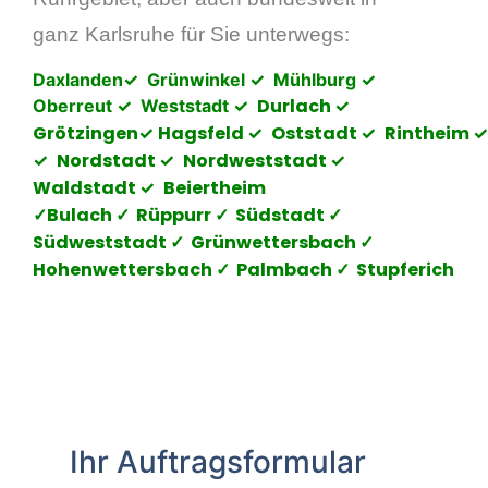
ganz Karlsruhe für Sie unterwegs:
Daxlanden✓ Grünwinkel ✓ Mühlburg ✓
Durlach
Oberreut ✓ Weststadt ✓
✓
Grötzingen
Hagsfeld
Oststadt
Rintheim
✓
✓
✓
Nordstadt
Nordweststadt
✓
✓
✓
Waldstadt
Beiertheim
✓
✓Bulach ✓
Rüppurr
✓
Südstadt
✓
Südweststadt
✓
Grünwettersbach
✓
Hohenwettersbach
✓
Palmbach
✓
Stupferich
Ihr Auftragsformular