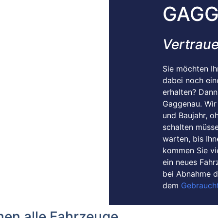
GAGG
Vertrau
Sie möchten Ih
dabei noch ein
erhalten? Dann
Gaggenau. Wir
und Baujahr, o
schalten müsse
warten, bis Ih
kommen Sie vie
ein neues Fahrz
bei Abnahme de
dem
Gebrauch
en alle Fahrzeuge