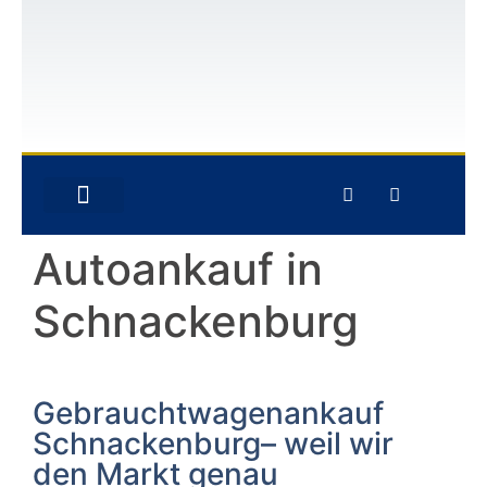
GEBRAUCHTWAGEN-ANKAUF
UNFALLWAGEN-ANKAUF
Autoankauf in
Schnackenburg
Autoankauf in
Schnackenburg
Herzlich willkommen beim Autoankauf in
Gebrauchtwagenankauf
Schnackenburg
Schnackenburg– weil wir
den Markt genau