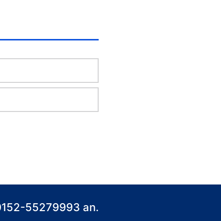
) 0152-55279993 an.