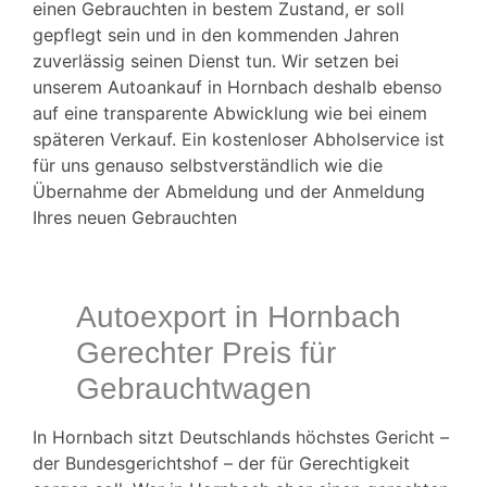
einen Gebrauchten in bestem Zustand, er soll
gepflegt sein und in den kommenden Jahren
zuverlässig seinen Dienst tun. Wir setzen bei
unserem Autoankauf in Hornbach deshalb ebenso
auf eine transparente Abwicklung wie bei einem
späteren Verkauf. Ein kostenloser Abholservice ist
Autoankauf & Verkauf in der
für uns genauso selbstverständlich wie die
nähe von Hornbach
Übernahme der Abmeldung und der Anmeldung
Ihres neuen Gebrauchten
wir kaufen dein Auto in Hornbach und Deutschland
bundesweit Gebrauchte Autos verkaufen in
Hornbach und Umkreis LKW Ankauf Export in
Hornbach und Deutschland bundesweit
Autoexport in Hornbach
Gerechter Preis für
Kostenlos online Auto bewerten
Gebrauchtwagen
In Hornbach sitzt Deutschlands höchstes Gericht –
der Bundesgerichtshof – der für Gerechtigkeit