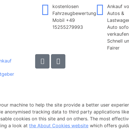
kostenlosen
Ankauf v
Fahrzeugbewertung
Autos &
Mobil +49
Lastwage
15255279993
Auto sofo
verkaufen
Schnell u
Fairer
nkauf
tgeber
 your machine to help the site provide a better user experie
de anonymised tracking data to third party applications lik
able cookies on this site and on others. The most effectiv
king a look at
the About Cookies website
which offers guid