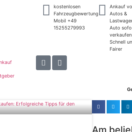
kostenlosen
Ankauf v
Fahrzeugbewertung
Autos &
Mobil +49
Lastwage
15255279993
Auto sofo
verkaufen
Schnell u
Fairer
nkauf
tgeber
G
Am belie