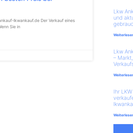
Lkw Ank
und akt
oankauf-lkwankauf.de Der Verkauf eines
gebrauc
enn Sie in
Weiterlese
Lkw An
– Markt
Verkauf
Weiterlese
Ihr LKW 
verkauf
lkwanka
Weiterlese