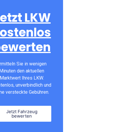
etzt LKW
ostenlos
bewerten
rmitteln Sie in wenigen
Minuten den aktuellen
Marktwert Ihres LKW.
tenlos, unverbindlich und
ne versteckte Gebühren.
Jetzt Fahrzeug
bewerten