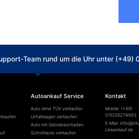
 Support-Team rund um die Uhr unter (+49
Autoankauf Service
Kontakt
Auto ohne TÜV verkaufen
Mobile: (+49)
015255279993
erkaufen
Unfallwagen verkaufen
E-Mail: info(@)A
Auto mit Getriebeschaden
Lkwankauf.de
auf
Schrottauto verkaufen