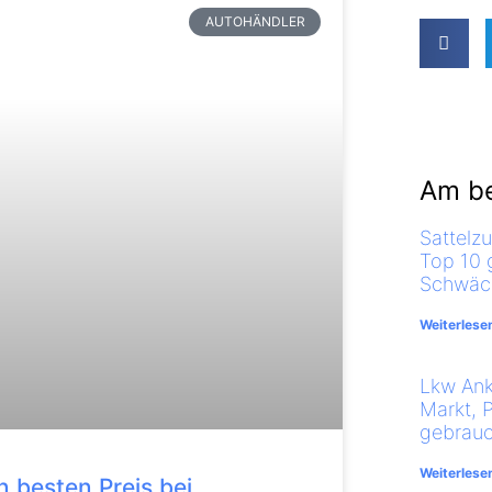
AUTOHÄNDLER
Am be
Sattelz
Top 10 
Schwäch
Weiterlese
Lkw Ank
Markt, 
gebrauc
Weiterlese
 besten Preis bei