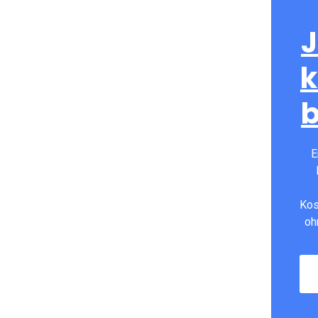
J
k
E
Kos
oh