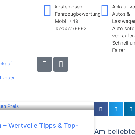
kostenlosen
Ankauf v
Fahrzeugbewertung
Autos &
Mobil +49
Lastwage
15255279993
Auto sofo
verkaufen
Schnell u
Fairer
nkauf
tgeber
n – Wertvolle Tipps & Top-
Am beliebte