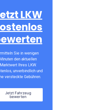
etzt LKW
ostenlos
bewerten
rmitteln Sie in wenigen
Minuten den aktuellen
Marktwert Ihres LKW.
tenlos, unverbindlich und
ne versteckte Gebühren.
Jetzt Fahrzeug
bewerten