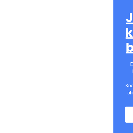
J
k
E
Kos
oh