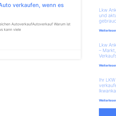
Auto verkaufen, wenn es
Lkw Ank
und akt
gebrauc
greichen AutoverkaufAutoverkauf Warum ist
s kann viele
Weiterlese
Lkw An
– Markt
Verkauf
Weiterlese
Ihr LKW 
verkauf
lkwanka
Weiterlese