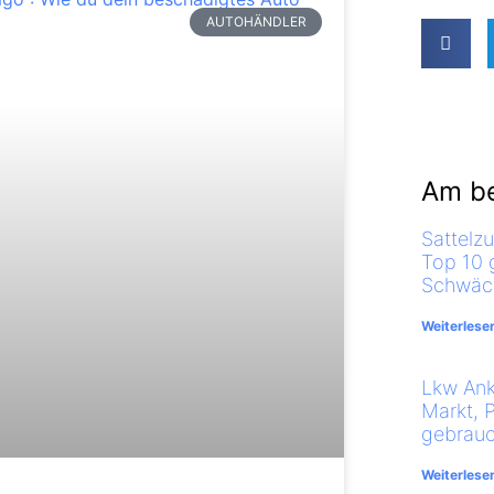
AUTOHÄNDLER
Am be
Sattelz
Top 10 
Schwäch
Weiterlese
Lkw Ank
Markt, 
gebrauc
Weiterlese