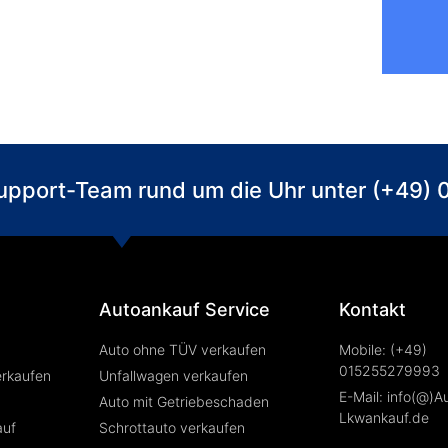
 Support-Team rund um die Uhr unter (+49
Autoankauf Service
Kontakt
Auto ohne TÜV verkaufen
Mobile: (+49)
015255279993
erkaufen
Unfallwagen verkaufen
E-Mail: info(@)A
Auto mit Getriebeschaden
Lkwankauf.de
auf
Schrottauto verkaufen