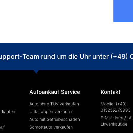
 Support-Team rund um die Uhr unter (+49
Autoankauf Service
Kontakt
Auto ohne TÜV verkaufen
Mobile: (+49)
015255279993
erkaufen
Unfallwagen verkaufen
E-Mail: info(@)A
Auto mit Getriebeschaden
Lkwankauf.de
auf
Schrottauto verkaufen