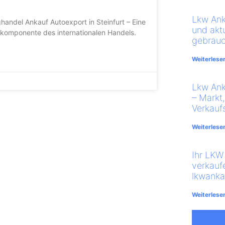
Lkw Ank
ghandel Ankauf Autoexport in Steinfurt – Eine
und akt
komponente des internationalen Handels.
gebrauc
Weiterlese
Lkw An
– Markt
Verkauf
Weiterlese
Ihr LKW 
verkauf
lkwanka
Weiterlese