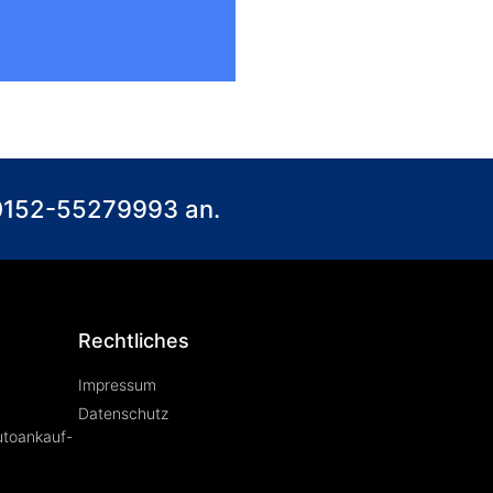
) 0152-55279993 an.
Rechtliches
Impressum
Datenschutz
utoankauf-