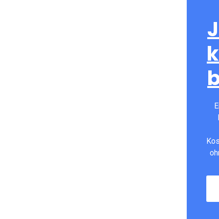
J
k
E
Kos
oh