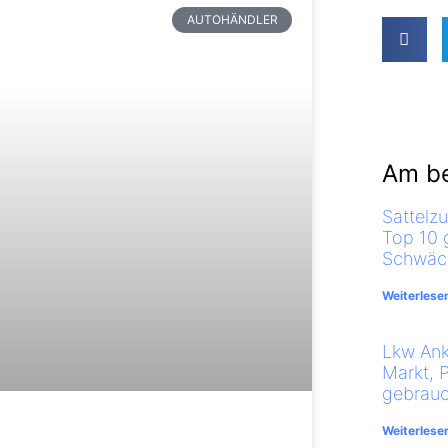
AUTOHÄNDLER
Am be
Sattelz
Top 10 
Schwäch
Weiterlese
Lkw Ank
Markt, 
gebrauc
Weiterlese