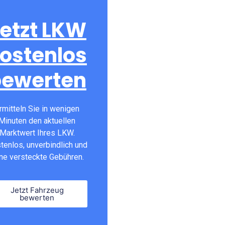
etzt LKW
ostenlos
bewerten
rmitteln Sie in wenigen
Minuten den aktuellen
Marktwert Ihres LKW.
tenlos, unverbindlich und
ne versteckte Gebühren.
Jetzt Fahrzeug
bewerten